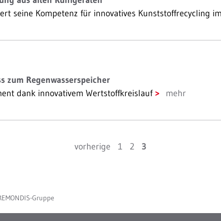
ung aus alten Kühlgeräten
rt seine Kompetenz für innovatives Kunststoffrecycling 
ss zum Regenwasserspeicher
t dank innovativem Wertstoffkreislauf
mehr
vorherige
1
2
3
 REMONDIS-Gruppe