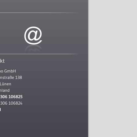
kt
ano GmbH
nstraße 138
 Lünen
hland
2306 106825
2306 106824
l